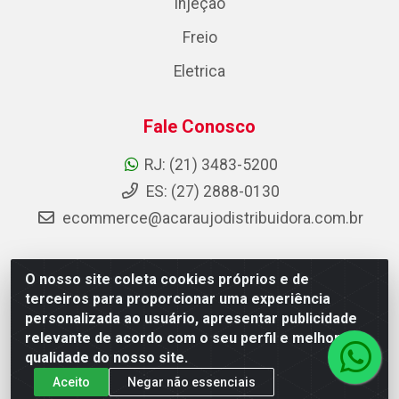
Injeção
Freio
Eletrica
Fale Conosco
RJ: (21) 3483-5200
ES: (27) 2888-0130
ecommerce@acaraujodistribuidora.com.br
O nosso site coleta cookies próprios e de
AC Araujo Distribuidora - Rua Carneiro de Campos, 42 -
terceiros para proporcionar uma experiência
São Cristóvão, Rio de Janeiro/RJ - CEP 20.920-410 -
personalizada ao usuário, apresentar publicidade
CNPJ 08.744.753/0003-85
relevante de acordo com o seu perfil e melhorar a
qualidade do nosso site.
Aceito
Negar não essenciais