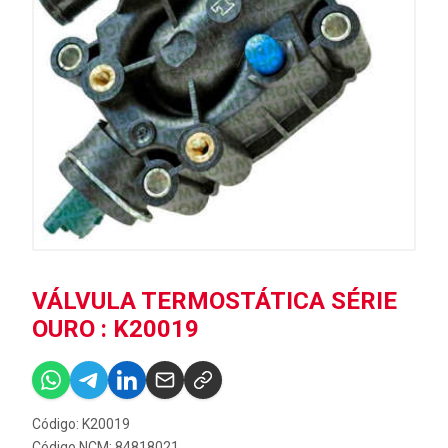
VÁLVULA TERMOSTÁTICA SÉRIE
OURO : K20019
Código: K20019
Código NCM: 84818021