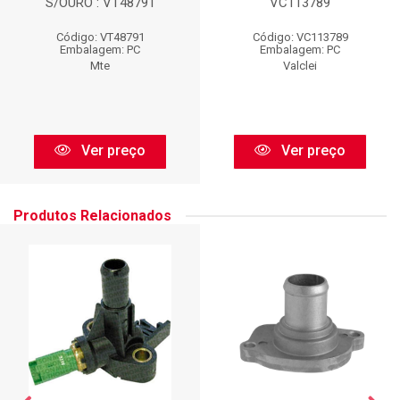
S/OURO : VT48791
VC113789
Código: VT48791
Código: VC113789
Embalagem: PC
Embalagem: PC
Mte
Valclei
Ver preço
Ver preço
Produtos Relacionados