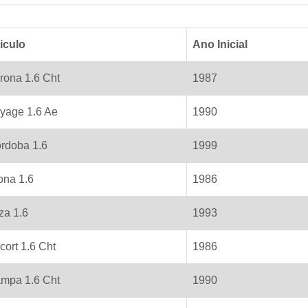
iculo
Ano Inicial
rona 1.6 Cht
1987
yage 1.6 Ae
1990
rdoba 1.6
1999
ona 1.6
1986
iza 1.6
1993
cort 1.6 Cht
1986
mpa 1.6 Cht
1990