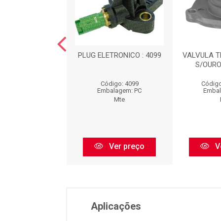
DE VELOCIDADE :
PLUG ELETRONICO : 4099
VALVULA 
73020
S/OURO
digo: 73020
Código: 4099
Código
balagem: PC
Embalagem: PC
Embal
Mte
Mte
Ver preço
Ver preço
V
Aplicações