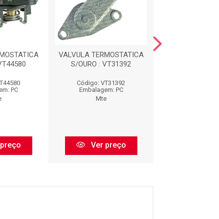
RMOSTATICA
VALVULA TERMOSTATICA
PLUG ELETRONIC
VT44580
S/OURO : VT31392
VT44580
Código: VT31392
Código: 40
em: PC
Embalagem: PC
Embalagem:
e
Mte
Mte
 preço
Ver preço
Ver pr