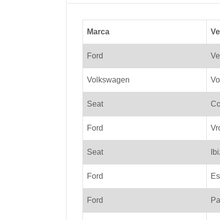
Marca
Ve
Ford
Ve
Volkswagen
Vo
Seat
Co
Ford
Vr
Seat
Ib
Ford
Es
Ford
Pa