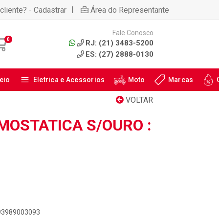
|
cliente? - Cadastrar
Área do Representante
Fale Conosco
0
RJ: (21) 3483-5200
ES: (27) 2888-0130
eio
Eletrica e Acessorios
Moto
Marcas
VOLTAR
MOSTATICA S/OURO :
893989003093