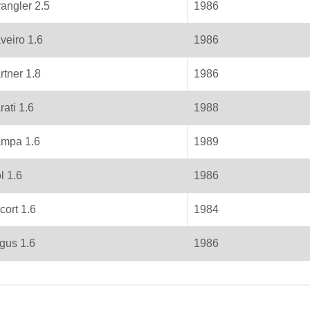
angler 2.5
1986
veiro 1.6
1986
rtner 1.8
1986
rati 1.6
1988
mpa 1.6
1989
l 1.6
1986
cort 1.6
1984
gus 1.6
1986