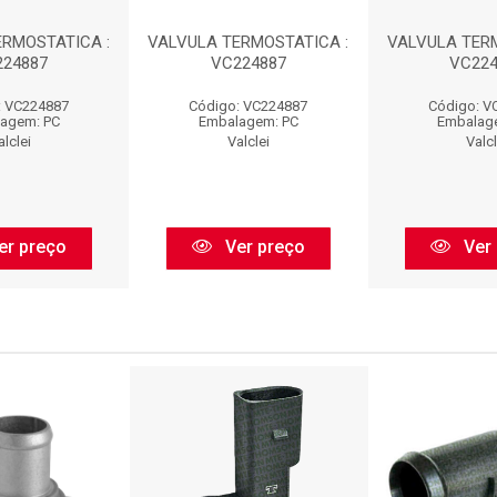
ERMOSTATICA :
VALVULA TERMOSTATICA :
VALVULA TERM
224887
VC224887
VC224
: VC224887
Código: VC224887
Código: V
agem: PC
Embalagem: PC
Embalag
alclei
Valclei
Valcl
er preço
Ver preço
Ver 