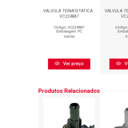
 TERMOSTATICA :
VALVULA TERMOSTATICA :
VALVULA T
VC224887
VC224887
VC
go: VC224887
Código: VC224887
Código
balagem: PC
Embalagem: PC
Embal
Valclei
Valclei
V
Ver preço
Ver preço
V
Produtos Relacionados