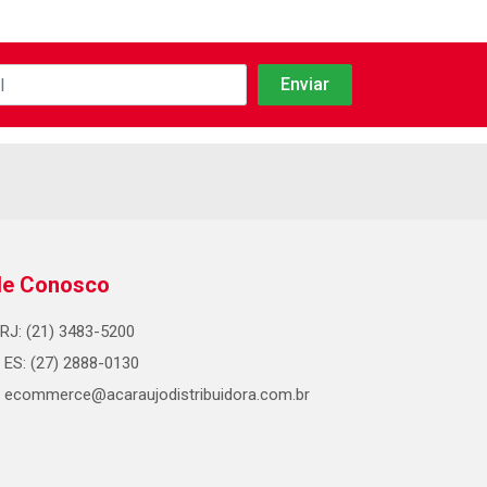
le Conosco
RJ: (21) 3483-5200
ES: (27) 2888-0130
ecommerce@acaraujodistribuidora.com.br