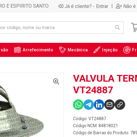
RO E ESPIRITO SANTO
|
Já é cliente? - Entrar
Não é 
ssão
Arrefecimento
Mecânica
Injeção
Fr
VALVULA TER
VT24887
Código: VT24887
Código NCM: 84818021
Código de Barras do Produto: 7