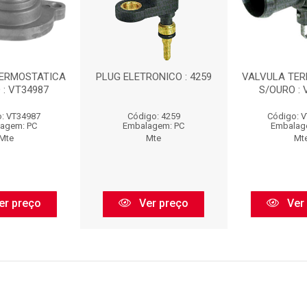
TERMOSTATICA
PLUG ELETRONICO : 4259
VALVULA TE
 : VT34987
S/OURO : 
: VT34987
Código: 4259
Código: 
agem: PC
Embalagem: PC
Embalag
Mte
Mte
Mt
er preço
Ver preço
Ver