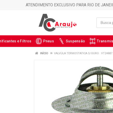
ATENDIMENTO EXCLUSIVO PARA RIO DE JANEI
rificantes e Filtros
Pneus
Suspensão
Transmi
INÍCIO
VALVULA TERMOSTATICA S/OURO : VT24887