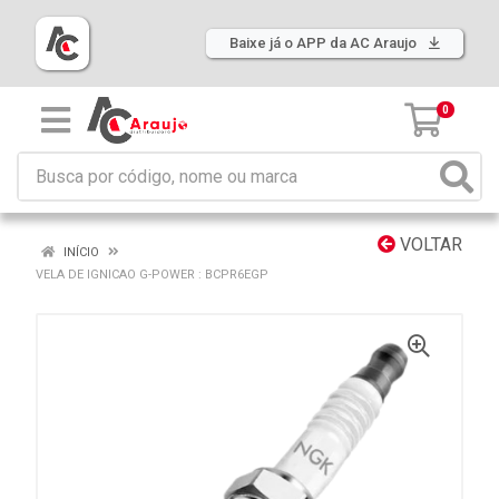
Baixe já o APP da AC Araujo
0
VOLTAR
INÍCIO
VELA DE IGNICAO G-POWER : BCPR6EGP