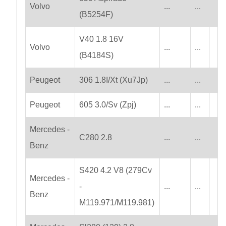
Volvo
...
...
(B5254F)
V40 1.8 16V
Volvo
...
...
(B4184S)
Peugeot
306 1.8I/Xt (Xu7Jp)
...
...
Peugeot
605 3.0/Sv (Zpj)
...
...
Mercedes -
C280 2.8
...
...
Benz
S420 4.2 V8 (279Cv
Mercedes -
-
...
...
Benz
M119.971/M119.981)