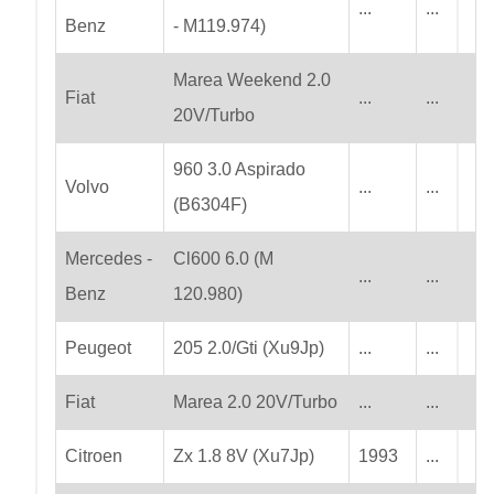
...
...
Benz
- M119.974)
Marea Weekend 2.0
Fiat
...
...
20V/Turbo
960 3.0 Aspirado
Volvo
...
...
(B6304F)
Mercedes -
Cl600 6.0 (M
...
...
Benz
120.980)
Peugeot
205 2.0/Gti (Xu9Jp)
...
...
Fiat
Marea 2.0 20V/Turbo
...
...
Citroen
Zx 1.8 8V (Xu7Jp)
1993
...