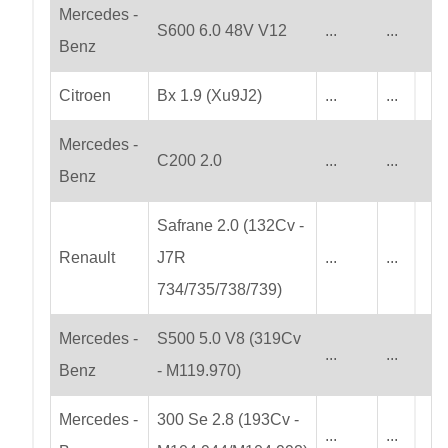
Mercedes -
S600 6.0 48V V12
...
...
Benz
Citroen
Bx 1.9 (Xu9J2)
...
...
Mercedes -
C200 2.0
...
...
Benz
Safrane 2.0 (132Cv -
Renault
J7R
...
...
734/735/738/739)
Mercedes -
S500 5.0 V8 (319Cv
...
...
Benz
- M119.970)
Mercedes -
300 Se 2.8 (193Cv -
...
...