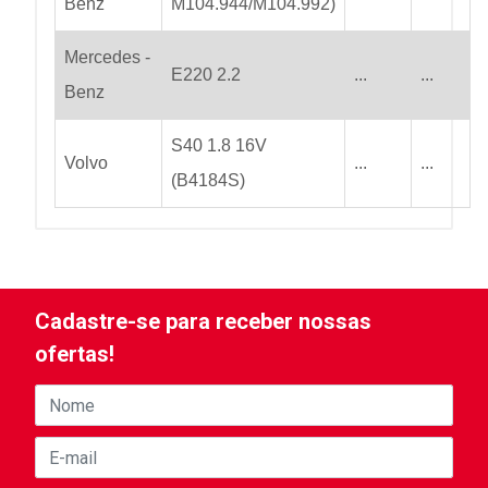
Benz
M104.944/M104.992)
Mercedes -
E220 2.2
...
...
Benz
S40 1.8 16V
Volvo
...
...
(B4184S)
Cadastre-se para receber nossas
ofertas!