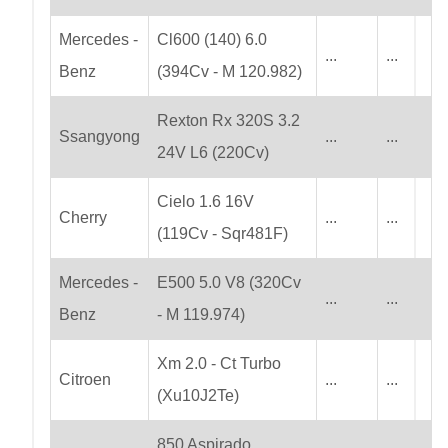
Mercedes -
Cl600 (140) 6.0
...
...
Benz
(394Cv - M 120.982)
Rexton Rx 320S 3.2
Ssangyong
...
...
24V L6 (220Cv)
Cielo 1.6 16V
Cherry
...
...
(119Cv - Sqr481F)
Mercedes -
E500 5.0 V8 (320Cv
...
...
Benz
- M 119.974)
Xm 2.0 - Ct Turbo
Citroen
...
...
(Xu10J2Te)
850 Aspirado