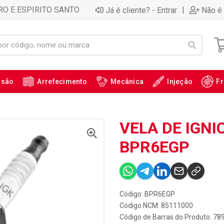
RO E ESPIRITO SANTO
|
Já é cliente? - Entrar
Não é 
ssão
Arrefecimento
Mecânica
Injeção
Fr
VELA DE IGNI
BPR6EGP
Código: BPR6EGP
Código NCM: 85111000
Código de Barras do Produto: 7