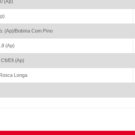
.0 (Ap)
Ap)
rb. (Ap)/Bobina Com Pino
.8 (Ap)
 Cfi/Efi (Ap)
- Rosca Longa