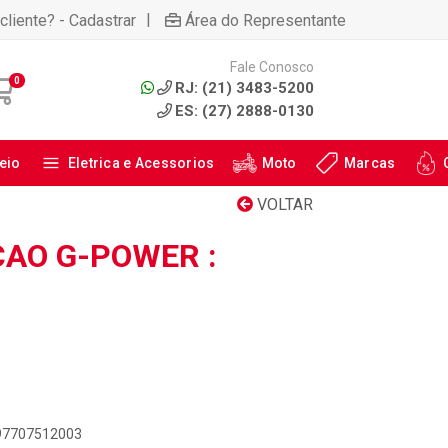
|
cliente? - Cadastrar
Área do Representante
Fale Conosco
0
RJ: (21) 3483-5200
ES: (27) 2888-0130
eio
Eletrica e Acessorios
Moto
Marcas
VOLTAR
CAO G-POWER :
897707512003