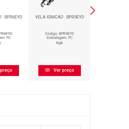
 : BPR6EYD
VELA IGNICAO : BPR5EYD
VELA IGNICAO :
BPR6EYD
Código: BPR5EYD
Código: LZK
em: PC
Embalagem: PC
Embalagem:
k
Ngk
Ngk
 preço
Ver preço
Ver pr