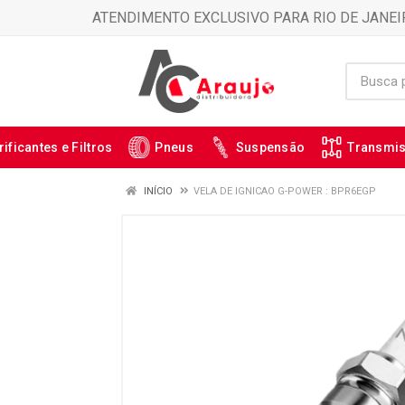
ATENDIMENTO EXCLUSIVO PARA RIO DE JANEI
rificantes e Filtros
Pneus
Suspensão
Transmi
INÍCIO
VELA DE IGNICAO G-POWER : BPR6EGP