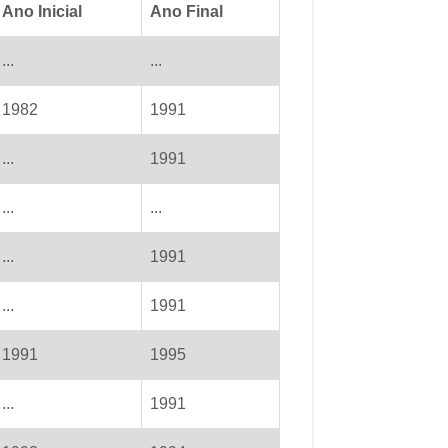
Ano Inicial
Ano Final
...
...
1982
1991
...
1991
...
...
...
1991
...
1991
1991
1995
...
1991