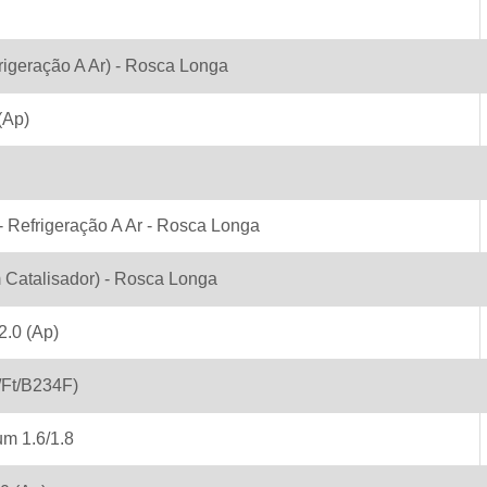
frigeração A Ar) - Rosca Longa
(Ap)
 - Refrigeração A Ar - Rosca Longa
 Catalisador) - Rosca Longa
2.0 (Ap)
/Ft/B234F)
m 1.6/1.8