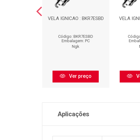
NICAO : TR6AP13
VELA IGNICAO : BKR7ESBD
VELA IGN
igo: TR6AP13
Código: BKR7ESBD
Códig
balagem: PC
Embalagem: PC
Embal
Ngk
Ngk
Ver preço
Ver preço
V
Aplicações