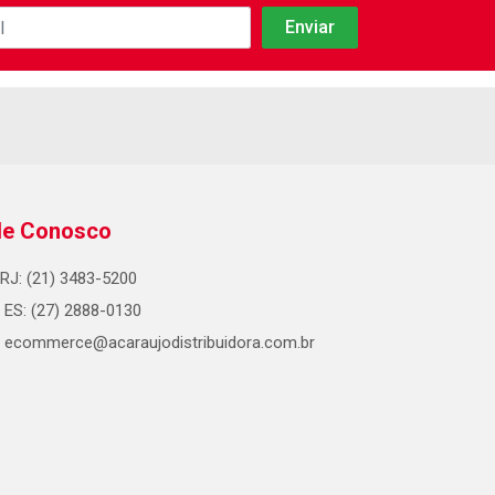
le Conosco
RJ: (21) 3483-5200
ES: (27) 2888-0130
ecommerce@acaraujodistribuidora.com.br