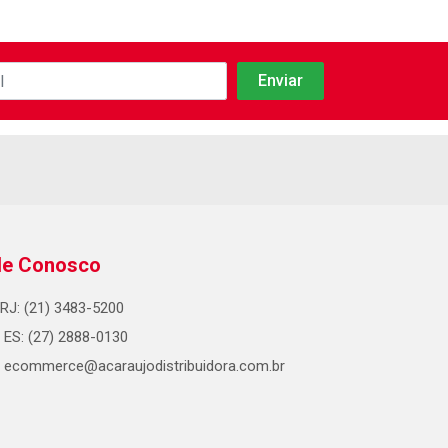
le Conosco
RJ: (21) 3483-5200
ES: (27) 2888-0130
ecommerce@acaraujodistribuidora.com.br