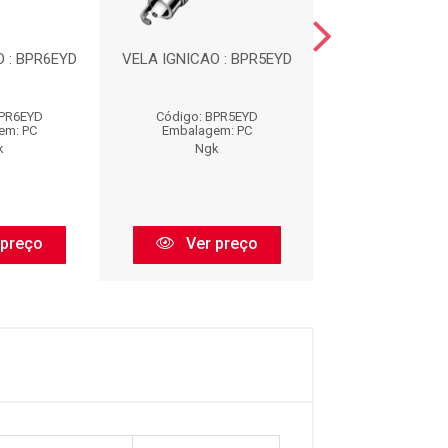
 : BPR6EYD
VELA IGNICAO : BPR5EYD
VELA IGNICAO :
BPR6EYD
Código: BPR5EYD
Código: LZK
em: PC
Embalagem: PC
Embalagem:
k
Ngk
Ngk
 preço
Ver preço
Ver pr