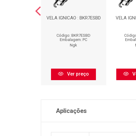
NICAO : TR6AP13
VELA IGNICAO : BKR7ESBD
VELA IGN
igo: TR6AP13
Código: BKR7ESBD
Códig
balagem: PC
Embalagem: PC
Embal
Ngk
Ngk
Ver preço
Ver preço
V
Aplicações