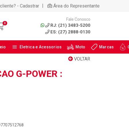
|
cliente? - Cadastrar
Área do Representante
Fale Conosco
0
RJ: (21) 3483-5200
ES: (27) 2888-0130
eio
Eletrica e Acessorios
Moto
Marcas
VOLTAR
CAO G-POWER :
897707512768