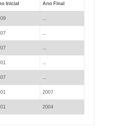
o Inicial
Ano Final
009
...
007
...
007
...
001
...
007
...
001
2007
001
2004