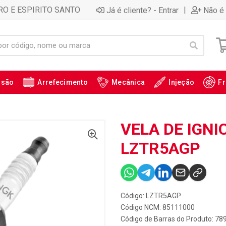
RO E ESPIRITO SANTO
|
Já é cliente? - Entrar
Não é 
ssão
Arrefecimento
Mecânica
Injeção
Fr
VELA DE IGNI
LZTR5AGP
Código: LZTR5AGP
Código NCM: 85111000
Código de Barras do Produto: 7