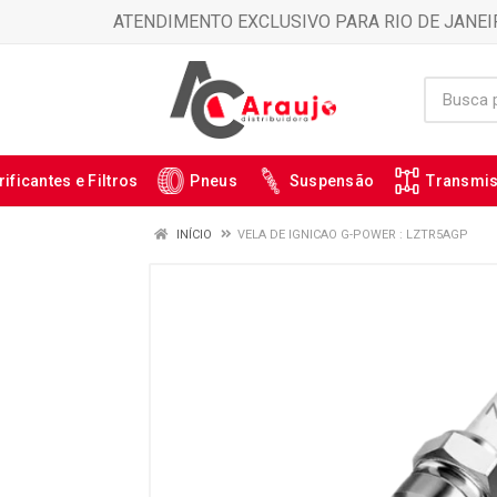
ATENDIMENTO EXCLUSIVO PARA RIO DE JANEI
rificantes e Filtros
Pneus
Suspensão
Transmi
INÍCIO
VELA DE IGNICAO G-POWER : LZTR5AGP