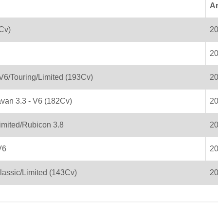
An
Cv)
2
2
V6/Touring/Limited (193Cv)
2
van 3.3 - V6 (182Cv)
2
imited/Rubicon 3.8
2
V6
2
lassic/Limited (143Cv)
2