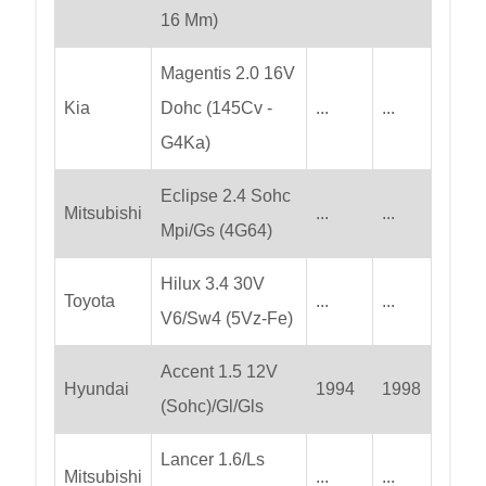
16 Mm)
Magentis 2.0 16V
Kia
Dohc (145Cv -
...
...
G4Ka)
Eclipse 2.4 Sohc
Mitsubishi
...
...
Mpi/Gs (4G64)
Hilux 3.4 30V
Toyota
...
...
V6/Sw4 (5Vz-Fe)
Accent 1.5 12V
Hyundai
1994
1998
(Sohc)/Gl/Gls
Lancer 1.6/Ls
Mitsubishi
...
...