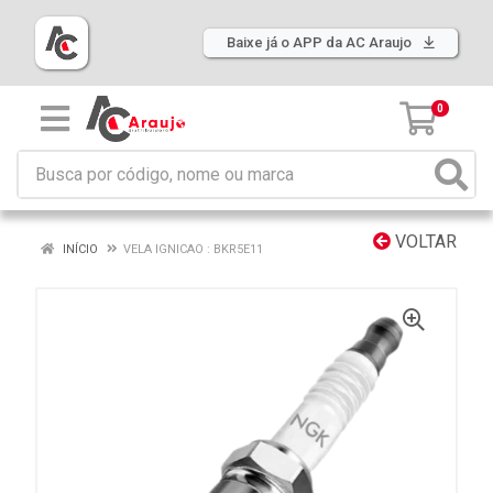
Baixe já o APP da AC Araujo
0
VOLTAR
INÍCIO
VELA IGNICAO : BKR5E11