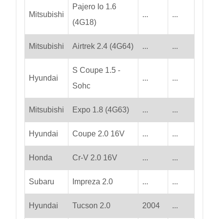
Pajero Io 1.6
Mitsubishi
...
...
(4G18)
Mitsubishi
Airtrek 2.4 (4G64)
...
...
S Coupe 1.5 -
Hyundai
...
...
Sohc
Mitsubishi
Expo 1.8 (4G63)
...
...
Hyundai
Coupe 2.0 16V
...
...
Honda
Cr-V 2.0 16V
...
...
Subaru
Impreza 2.0
...
...
Hyundai
Tucson 2.0
2004
...