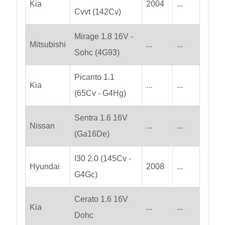
Kia
2004
...
Cvvt (142Cv)
Mirage 1.8 16V -
Mitsubishi
...
...
Sohc (4G93)
Picanto 1.1
Kia
...
...
(65Cv - G4Hg)
Sentra 1.6 16V
Nissan
...
...
(Ga16De)
I30 2.0 (145Cv -
Hyundai
2008
...
G4Gc)
Cerato 1.6 16V
Kia
...
...
Dohc