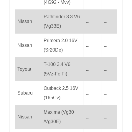
(4G92 - Mvv)
Pathfinder 3.3 V6
Nissan
...
...
(Vg33E)
Primera 2.0 16V
Nissan
...
...
(Sr20De)
T-100 3.4 V6
Toyota
...
...
(5Vz-Fe Fi)
Outback 2.5 16V
Subaru
...
...
(165Cv)
Maxima (Vg30
Nissan
...
...
/Vg30E)