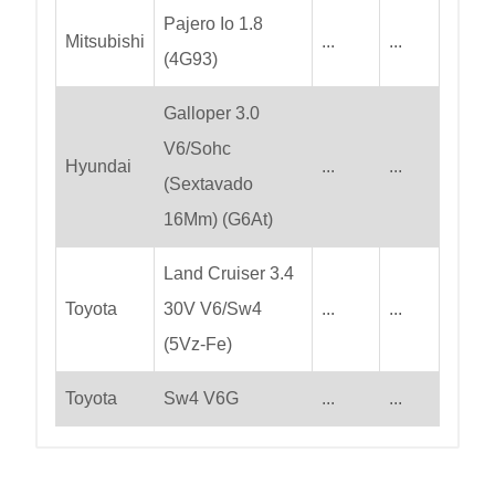
Pajero Io 1.8
Mitsubishi
...
...
(4G93)
Galloper 3.0
V6/Sohc
Hyundai
...
...
(Sextavado
16Mm) (G6At)
Land Cruiser 3.4
Toyota
30V V6/Sw4
...
...
(5Vz-Fe)
Toyota
Sw4 V6G
...
...