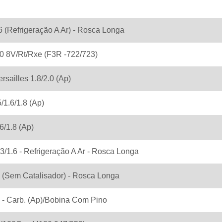
6 (Refrigeração A Ar) - Rosca Longa
0 8V/Rt/Rxe (F3R -722/723)
rsailles 1.8/2.0 (Ap)
/1.6/1.8 (Ap)
6/1.8 (Ap)
3/1.6 - Refrigeração A Ar - Rosca Longa
 (Sem Catalisador) - Rosca Longa
8 - Carb. (Ap)/Bobina Com Pino