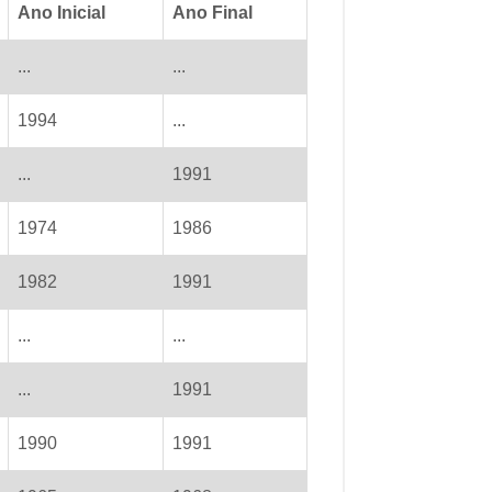
Ano Inicial
Ano Final
...
...
1994
...
...
1991
1974
1986
1982
1991
...
...
...
1991
1990
1991