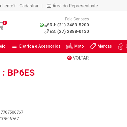
|
cliente? - Cadastrar
Área do Representante
Fale Conosco
0
RJ: (21) 3483-5200
ES: (27) 2888-0130
eio
Eletrica e Acessorios
Moto
Marcas
VOLTAR
 : BP6ES
897707506767
7707506767