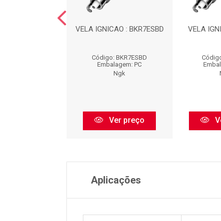
NICAO : TR6AP13
VELA IGNICAO : BKR7ESBD
VELA IGN
igo: TR6AP13
Código: BKR7ESBD
Códig
balagem: PC
Embalagem: PC
Embal
Ngk
Ngk
Ver preço
Ver preço
V
Aplicações