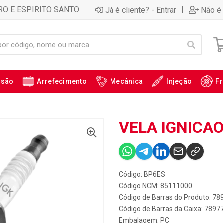
RO E ESPIRITO SANTO
|
Já é cliente? - Entrar
Não é 
ssão
Arrefecimento
Mecânica
Injeção
Fr
VELA IGNICAO
Código: BP6ES
Código NCM: 85111000
Código de Barras do Produto: 7
Código de Barras da Caixa: 789
Embalagem: PC