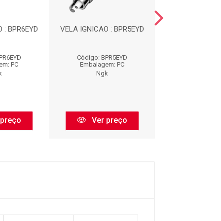
 : BPR6EYD
VELA IGNICAO : BPR5EYD
VELA IGNICAO :
BPR6EYD
Código: BPR5EYD
Código: LZK
em: PC
Embalagem: PC
Embalagem:
k
Ngk
Ngk
 preço
Ver preço
Ver pr