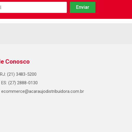
le Conosco
RJ: (21) 3483-5200
ES: (27) 2888-0130
ecommerce@acaraujodistribuidora.com.br