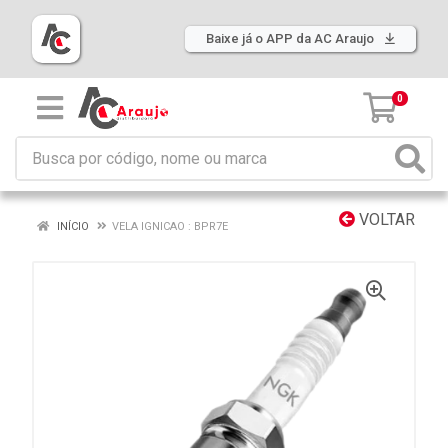
Baixe já o APP da AC Araujo
0
VOLTAR
INÍCIO
VELA IGNICAO : BPR7E