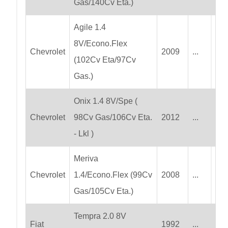
Gas/140Cv Eta.)
Agile 1.4
8V/Econo.Flex
Chevrolet
2009
...
(102Cv Eta/97Cv
Gas.)
Onix 1.4 8V/Spe (
Chevrolet
98Cv Gas/106Cv Eta.
2012
...
- Lkl )
Meriva
Chevrolet
1.4/Econo.Flex (99Cv
2008
...
Gas/105Cv Eta.)
Tempra 2.0 8V
Fiat
1992
...