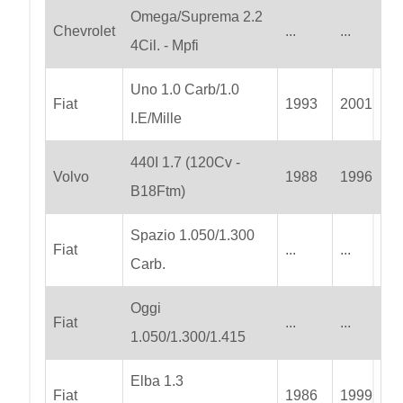
Omega/Suprema 2.2
Chevrolet
...
...
4Cil. - Mpfi
Uno 1.0 Carb/1.0
Fiat
1993
2001
I.E/Mille
440I 1.7 (120Cv -
Volvo
1988
1996
B18Ftm)
Spazio 1.050/1.300
Fiat
...
...
Carb.
Oggi
Fiat
...
...
1.050/1.300/1.415
Elba 1.3
Fiat
1986
1999