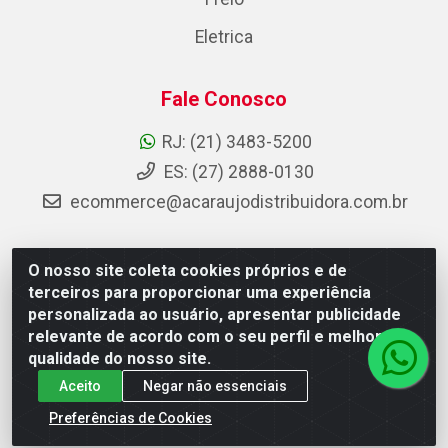
Eletrica
Fale Conosco
RJ: (21) 3483-5200
ES: (27) 2888-0130
ecommerce@acaraujodistribuidora.com.br
O nosso site coleta cookies próprios e de
AC Araujo Distribuidora - Rua Carneiro de Campos, 42 -
terceiros para proporcionar uma experiência
São Cristóvão, Rio de Janeiro/RJ - CEP 20.920-410 -
personalizada ao usuário, apresentar publicidade
CNPJ 08.744.753/0003-85
relevante de acordo com o seu perfil e melhorar a
qualidade do nosso site.
Aceito
Negar não essenciais
Preferências de Cookies