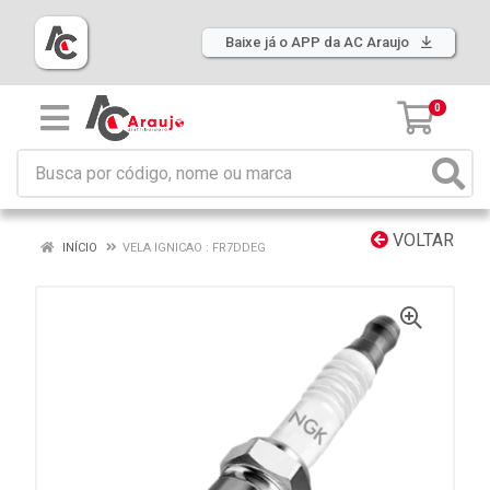
Baixe já o APP da AC Araujo
0
VOLTAR
INÍCIO
VELA IGNICAO : FR7DDEG