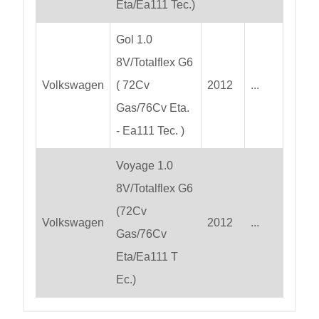
Eta/Ea111 Tec.)
Gol 1.0
8V/Totalflex G6
Volkswagen
( 72Cv
2012
...
Gas/76Cv Eta.
- Ea111 Tec. )
Voyage 1.0
8V/Totalflex G6
(72Cv
Volkswagen
2012
...
Gas/76Cv
Eta/Ea111 T
Ec.)