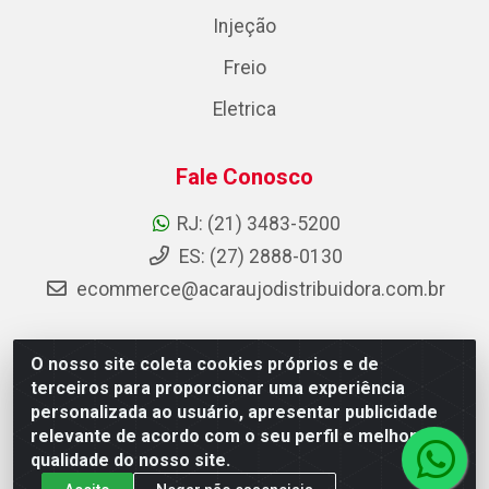
Injeção
Freio
Eletrica
Fale Conosco
RJ: (21) 3483-5200
ES: (27) 2888-0130
ecommerce@acaraujodistribuidora.com.br
O nosso site coleta cookies próprios e de
AC Araujo Distribuidora - Rua Carneiro de Campos, 42 -
terceiros para proporcionar uma experiência
São Cristóvão, Rio de Janeiro/RJ - CEP 20.920-410 -
personalizada ao usuário, apresentar publicidade
CNPJ 08.744.753/0003-85
relevante de acordo com o seu perfil e melhorar a
qualidade do nosso site.