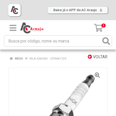
Baixe já o APP da AC Araujo
0
VOLTAR
INÍCIO
VELA IGNICAO : IZFR6K11DS