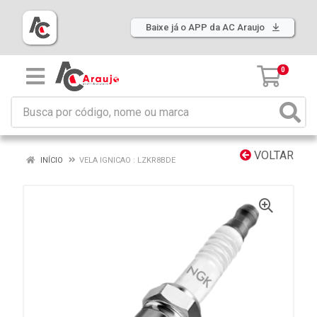
Baixe já o APP da AC Araujo
0
VOLTAR
INÍCIO
VELA IGNICAO : LZKR8BDE