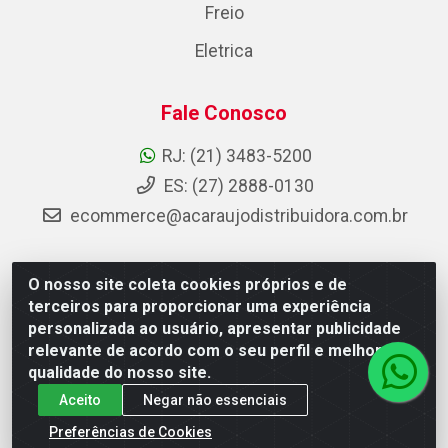
Freio
Eletrica
Fale Conosco
RJ: (21) 3483-5200
ES: (27) 2888-0130
ecommerce@acaraujodistribuidora.com.br
O nosso site coleta cookies próprios e de
AC Araujo Distribuidora - Rua Carneiro de Campos, 42 -
terceiros para proporcionar uma experiência
São Cristóvão, Rio de Janeiro/RJ - CEP 20.920-410 -
personalizada ao usuário, apresentar publicidade
CNPJ 08.744.753/0003-85
relevante de acordo com o seu perfil e melhorar a
qualidade do nosso site.
Aceito
Negar não essenciais
Preferências de Cookies