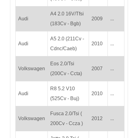
A4 2.0 16V/Tfsi
Audi
2009
...
(183Cv - Bgb)
A5 2.0 (211Cv -
Audi
2010
...
Cdnc/Caeb)
Eos 2.0/Tsi
Volkswagen
2007
...
(200Cv - Ccta)
R8 5.2 V10
Audi
2010
...
(525Cv - Buj)
Fusca 2.0/Tsi (
Volkswagen
2012
...
200Cv - Ccza )