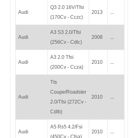
Q3 2.0 16V/Tfsi
Audi
2013
...
(170Cv - Cczc)
A3 S3 2.0/Tfsi
Audi
2008
...
(256Cv - Cdlc)
A3 2.0 Tfsi
Audi
2010
...
(200Cv - Ccza)
Tts
Coupe/Roadster
Audi
2010
...
2.0/Tfsi (272Cv -
Cdlb)
A5 Rs5 4.2/Fsi
Audi
2010
...
(450Cv - Cfsa)