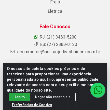
Freio
Eletrica
Fale Conosco
RJ: (21) 3483-5200
ES: (27) 2888-0130
ecommerce@acaraujodistribuidora.com.br
O nosso site coleta cookies próprios e de
AC Araujo Distribuidora - Rua Carneiro de Campos, 42 -
terceiros para proporcionar uma experiência
São Cristóvão, Rio de Janeiro/RJ - CEP 20.920-410 -
personalizada ao usuário, apresentar publicidade
CNPJ 08.744.753/0003-85
relevante de acordo com o seu perfil e melhorar a
qualidade do nosso site.
Aceito
Negar não essenciais
Preferências de Cookies