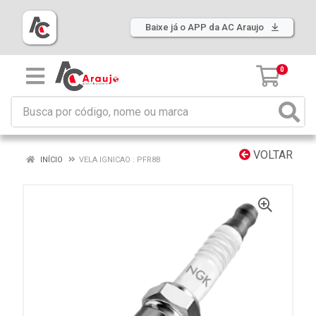
Baixe já o APP da AC Araujo
0
VOLTAR
INÍCIO
VELA IGNICAO : PFR8B