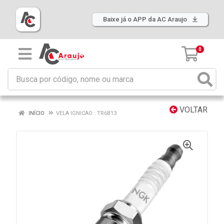
Baixe já o APP da AC Araujo
0
VOLTAR
INÍCIO
VELA IGNICAO : TR6B13