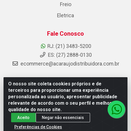
Freio
Eletrica
Fale Conosco
RJ: (21) 3483-5200
ES: (27) 2888-0130
ecommerce@acaraujodistribuidora.com.br
O nosso site coleta cookies próprios e de
AC Araujo Distribuidora - Rua Carneiro de Campos, 42 -
terceiros para proporcionar uma experiência
São Cristóvão, Rio de Janeiro/RJ - CEP 20.920-410 -
personalizada ao usuário, apresentar publicidade
CNPJ 08.744.753/0003-85
relevante de acordo com o seu perfil e melhorar a
qualidade do nosso site.
Aceito
Negar não essenciais
Preferências de Cookies