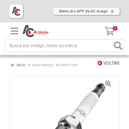
Baixe já o APP da AC Araujo
0
VOLTAR
INÍCIO
VELA IGNICAO : BKUR6ETC10D