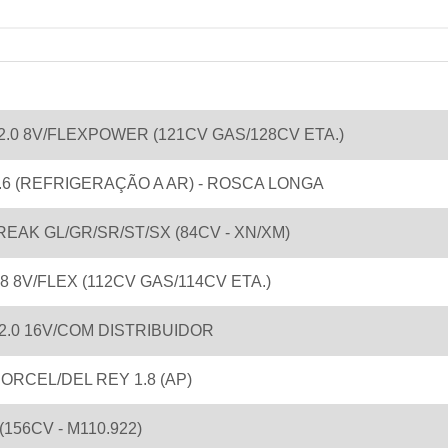
.0 8V/FLEXPOWER (121CV GAS/128CV ETA.)
1.6 (REFRIGERAÇÃO A AR) - ROSCA LONGA
BREAK GL/GR/SR/ST/SX (84CV - XN/XM)
8 8V/FLEX (112CV GAS/114CV ETA.)
2.0 16V/COM DISTRIBUIDOR
ORCEL/DEL REY 1.8 (AP)
 (156CV - M110.922)