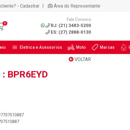
|
cliente? - Cadastrar
Área do Representante
Fale Conosco
0
RJ: (21) 3483-5200
ES: (27) 2888-0130
eio
Eletrica e Acessorios
Moto
Marcas
VOLTAR
 : BPR6EYD
897707510887
7707510887