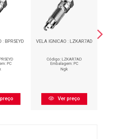
 : BPR5EYD
VELA IGNICAO : LZKAR7AD
VELA IGNICAO :
BPR5EYD
Código: LZKAR7AD
Código: LTR
em: PC
Embalagem: PC
Embalagem:
k
Ngk
Ngk
 preço
Ver preço
Ver pr