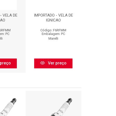
- VELA DE
IMPORTADO - VELA DE
IMPORTADO - 
CAO
IGNICAO
IGNICA
F6RFMM
Código: F6RFMM
Código: F6
em: PC
Embalagem: PC
Embalagem:
li
Marelli
Marelli
preço
Ver preço
Ver pr