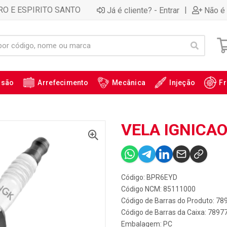
RO E ESPIRITO SANTO
|
Já é cliente? - Entrar
Não é 
ssão
Arrefecimento
Mecânica
Injeção
Fr
VELA IGNICAO
Código: BPR6EYD
Código NCM: 85111000
Código de Barras do Produto: 7
Código de Barras da Caixa: 789
Embalagem: PC