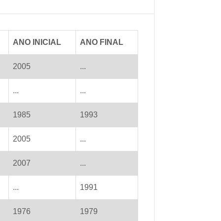
ANO INICIAL
ANO FINAL
2005
...
...
...
1985
1993
2005
...
2007
...
...
1991
1976
1979