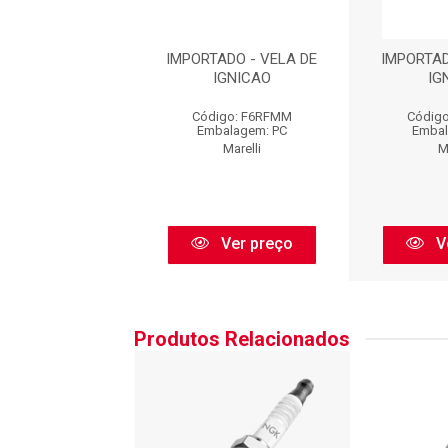
ADO - VELA DE
IMPORTADO - VELA DE
IMPORTAD
IGNICAO
IGNICAO
IG
igo: F6RFMM
Código: F6RFMM
Códig
balagem: PC
Embalagem: PC
Embal
Marelli
Marelli
M
Ver preço
Ver preço
V
Produtos Relacionados