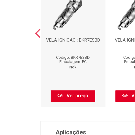
ICAO : BKR5ES11
VELA IGNICAO : BKR7ESBD
VELA IGN
go: BKR5ES11
Código: BKR7ESBD
Códig
balagem: PC
Embalagem: PC
Embal
Ngk
Ngk
Ver preço
Ver preço
V
Aplicações