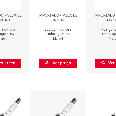
O - VELA DE
IMPORTADO - VELA DE
IMPORTADO 
NICAO
IGNICAO
IGNI
o: F6RFMM
Código: F6RFMM
Código: 
agem: PC
Embalagem: PC
Embalag
arelli
Marelli
Marel
er preço
Ver preço
Ver 