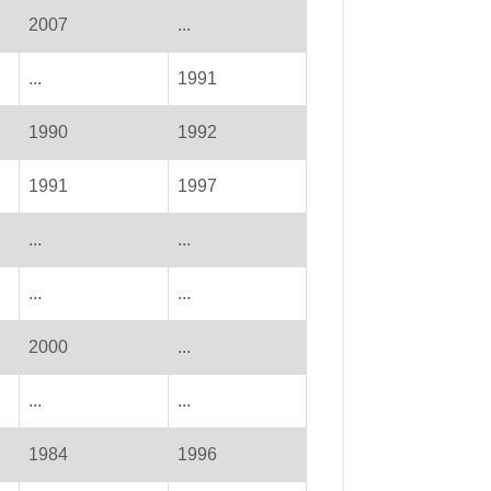
2007
...
...
1991
1990
1992
1991
1997
...
...
...
...
2000
...
...
...
1984
1996